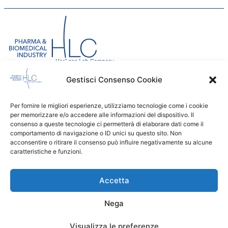
Gestisci Consenso Cookie
Per fornire le migliori esperienze, utilizziamo tecnologie come i cookie
per memorizzare e/o accedere alle informazioni del dispositivo. Il
SHOP
consenso a queste tecnologie ci permetterà di elaborare dati come il
CARRELLO
comportamento di navigazione o ID unici su questo sito. Non
CONFERENCE
acconsentire o ritirare il consenso può influire negativamente su alcune
PRODOTTI
caratteristiche e funzioni.
CONTATTI
Cookie Policy
Accetta
Privacy Policy
Termini e Condizioni
Il Mio Account
Nega
Lavora con Noi
Visualizza le preferenze