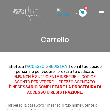
0
Carrello
Effettua l’
ACCESSO
o
REGISTRATI
con il tuo codice
personale per vedere i prezzi a te dedicati.
N.B.
NON È SUFFICIENTE INSERIRE IL CODICE
SCONTO PER VEDERE IL PREZZO SCONTATO,
È NECESSARIO COMPLETARE LA PROCEDURA DI
ACCESSO O REGISTRAZIONE.
Hai perso la password? Inserisci il tuo nome utente o