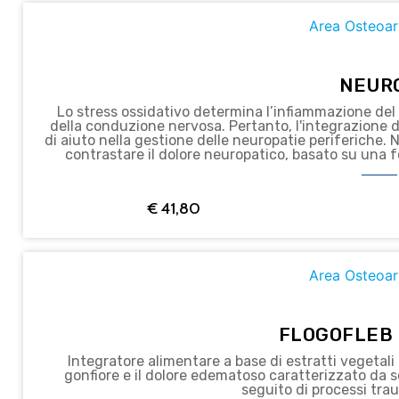
Area Osteoar
NEUR
Lo stress ossidativo determina l’infiammazione del 
della conduzione nervosa. Pertanto, l'integrazione di sostanze ad azione antiossidante può essere
di aiuto nella gestione delle neuropatie periferiche. Neuros è un integratore alimentare specifico per
contrastare il dolore neuropatico, basato su una
elevato dosaggio ad azi
€
41,80
Area Osteoar
FLOGOFLEB 
Integratore alimentare a base di estratti vegetali 
gonfiore e il dolore edematoso caratterizzato da 
seguito di processi traum