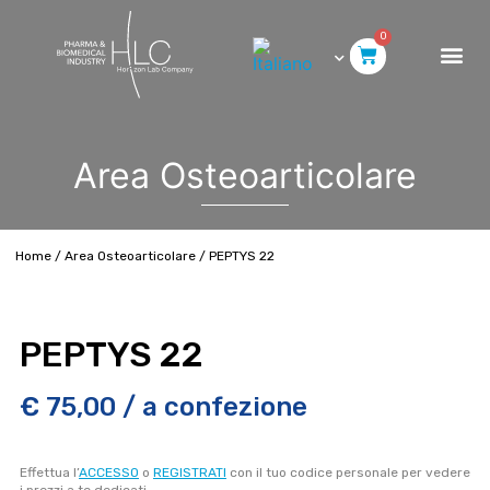
0
Area Osteoarticolare
Home
/
Area Osteoarticolare
/ PEPTYS 22
PEPTYS 22
€
75,00
/ a confezione
Effettua l’
ACCESSO
o
REGISTRATI
con il tuo codice personale per vedere