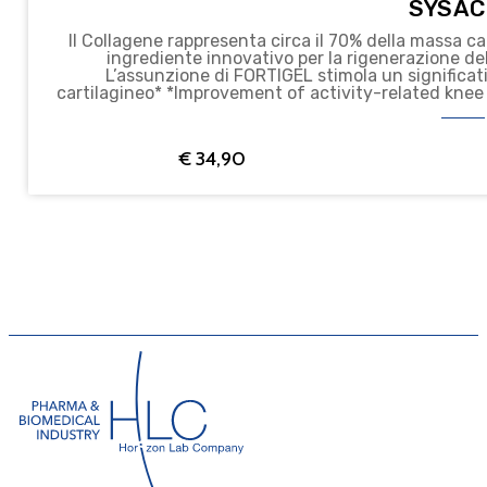
SYSAC
Il Collagene rappresenta circa il 70% della massa cartilaginea. Fortigel* sviluppat
ingrediente innovativo per la rigenerazione della
L’assunzione di FORTIGEL stimola un significa
cartilagineo* *Improvement of activity-related knee joint discomfort following supplementation of
specific colla- gen peptides. Zdzieblik D et alApp
€
34,90