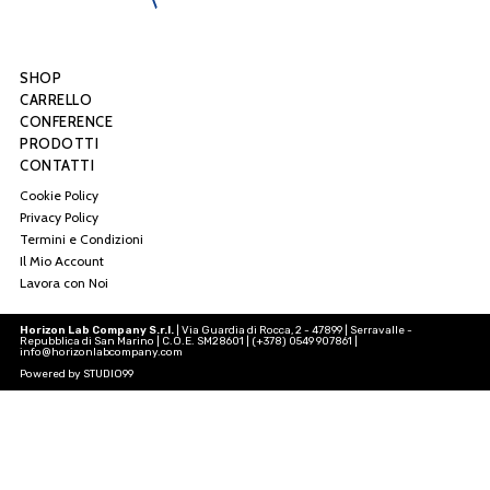
SHOP
CARRELLO
CONFERENCE
PRODOTTI
CONTATTI
Cookie Policy
Privacy Policy
Termini e Condizioni
Il Mio Account
Lavora con Noi
Horizon Lab Company S.r.l.
| Via Guardia di Rocca, 2 - 47899 | Serravalle -
Repubblica di San Marino | C.O.E. SM28601 | (+378) 0549 907861 |
info@horizonlabcompany.com
Powered by
STUDIO99